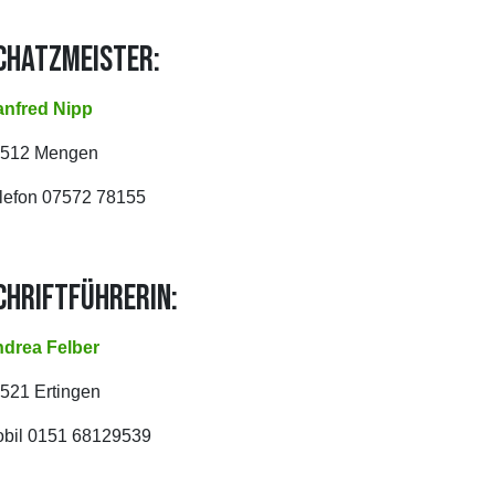
CHATZMEISTER:
nfred Nipp
8512 Mengen
lefon 07572 78155
CHRIFTFÜHRERIN:
drea Felber
521 Ertingen
bil 0151 68129539