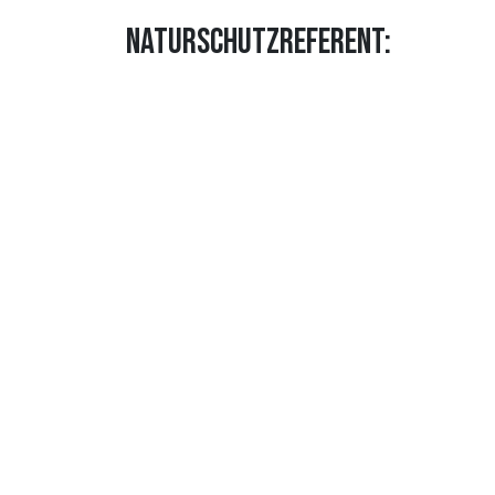
NATURSCHUTZREFERENT:
Matthias Effinger
88512 Mengen
Telefon 07572 714754
FOLG
Impressum
|
Datenschutz