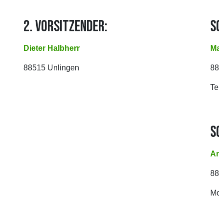
2. VORSITZENDER:
S
Dieter Halbherr
Ma
88515 Unlingen
8
Te
S
An
88
Mo