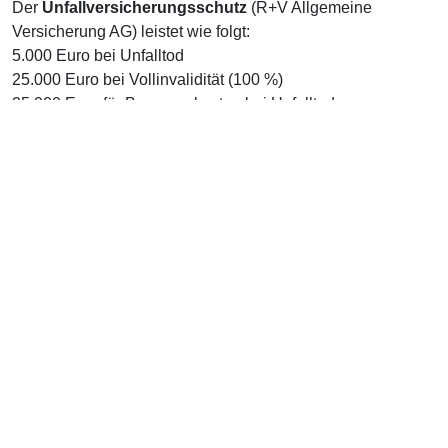
Der
Unfallversicherungsschutz
(R+V Allgemeine
Versicherung AG) leistet wie folgt:
5.000 Euro bei Unfalltod
25.000 Euro bei Vollinvalidität (100 %)
25.000 Euro für Bergungskosten bei Unfalltod
Die Leistung aus der Unfallversicherung erfolgt dabei erst
bei einer Invalidität von mindestens 20 %.
Sporthaftpflicht-Versicherung
(Generali Versicherung
AG):
Absicherung der gesetzlichen Haftpflichtansprüche aus
Personen- und Sachschäden mit bis zu € 6.000.000,- sofern
sich diese Ansprüche aus den genannten sportlichen
Aktivitäten ergeben.
24 Stunden Notrufzentrale: Tel.: +49 (0) 89/30 65 70 91
bei Bergnot oder Unfällen während der Ausübung von
Alpinsport.
Das Versicherungspaket ASS ist damit auch ein sehr